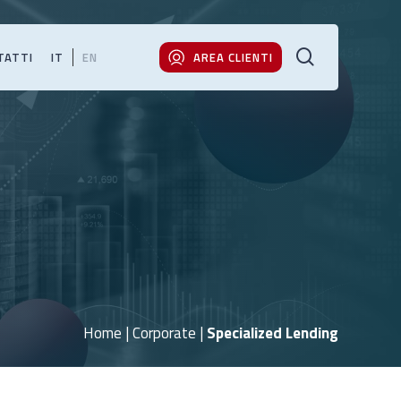
cerca
TATTI
IT
EN
AREA CLIENTI
Home
|
Corporate
|
Specialized Lending