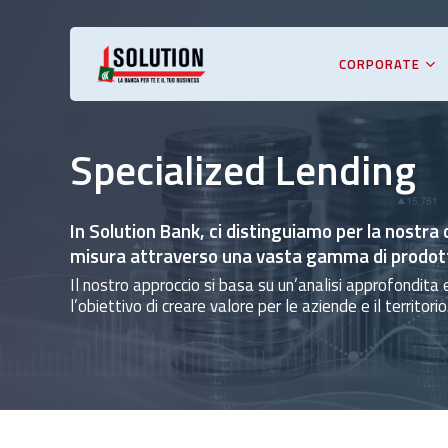
Skip
to
main
CORPORATE
content
Premi INVIO per cercare o ESC per chiudere
Specialized Lending
In Solution Bank, ci distinguiamo per la nostra c
misura attraverso una vasta gamma di prodotti 
Il nostro approccio si basa su un’analisi approfondita
l’obiettivo di creare valore per le aziende e il territorio