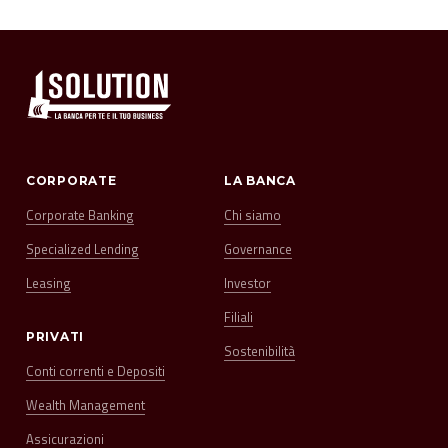
05-2024
Elenco Rapporti dormienti al
Elenco n.2 - Rapporti al portatore
2024 e versati a CONSAP al 31-
rilevati dormienti al 31-12-2022
05-2025
versati al Fondo il 31-05-2023
CORPORATE
LA BANCA
Corporate Banking
Chi siamo
Specialized Lending
Governance
Leasing
Investor
Filiali
PRIVATI
Sostenibilità
Conti correnti e Depositi
Wealth Management
Assicurazioni