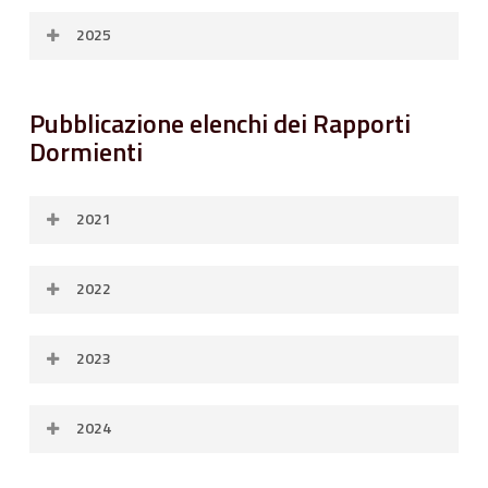
Elenco degli Assegni Circolari
Prescritti al 31-12-2023
2025
Elenco degli Assegni Circolari
Elenco degli Assegni Circolari
Prescritti al 31-12-2024
Prescritti al 31-12-2022 versati
Pubblicazione elenchi dei Rapporti
a CONSAP il 31-05-2023
Dormienti
Elenco degli Assegni Circolari
Elenco degli Assegni Circolari
Prescritti al 31-12-2025
Prescritti al 31-12-2023 versati
a CONSAP il 31-05-2024
2021
Elenco degli Assegni Circolari
Prescritti al 31-12-2024 versati
a CONSAP il 31-05-2025
2022
Elenco degli Assegni Circolari
Prescritti al 31-12-2025 versati
a CONSAP
Rapporti al portatore rilevati
dormienti al 01-10-2021
2023
Elenco n.1 - Rapporti al portatore
rilevati dormienti al 31-12-2022
2024
da devolvere al Fondo entro 31-
05-2023
Elenco Rapporti dormienti al
2023 e versati a CONSAP al 31-