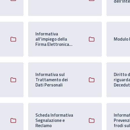
dell'Int
Informativa
all’impiego della
Modulo 
Firma Elettronica
Avanzata Biometrica
Informativa sul
Diritto 
Trattamento dei
riguard
Dati Personali
Decedu
Scheda Informativa
Informa
Segnalazione e
Prevenzi
Reclamo
frodi sul