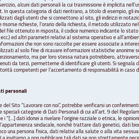
rcizio, alcuni dati personali la cui trasmissione è implicita nell’us
 In questa categoria di dati rientrano, a titolo di esempio, gli ind
zzati dagli utenti che si connettono al sito, gli indirizzi in nota
 risorse richieste, l’orario della richiesta, il metodo utilizzato ne
del file ottenuto in risposta, il codice numerico indicante lo stat
, ecc.) ed altri parametri relativi al sistema operativo e all’ambi
 informazioni che non sono raccolte per essere associate a interess
lizzati al solo fine di ricavare informazioni statistiche anonime su
 funzionamento, ma per loro stessa natura potrebbero, attravers
enuti da terzi, permetterne di identificare gli utenti. Si segnala 
utorità competenti per l’accertamento di responsabilità in caso di 
ti personali
ne del Sito “Lavorare con noi”, potrebbe verificarsi un conferiment
le speciali categorie di Dati Personali di cui all’art. 9 del Rego
[…] dati idonei a rivelare l’origine razziale o etnica, le opinioni 
o l’appartenenza sindacale, nonché trattare dati genetici, dati biom
oco una persona fisica, dati relativi alla salute o alla vita sessu
La invitiamo a non pubblicare tali dati se non strettamente neces