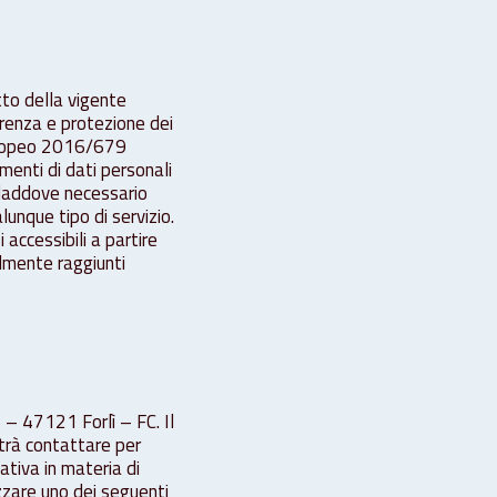
tto della vigente
parenza e protezione dei
europeo 2016/679
menti di dati personali
 laddove necessario
unque tipo di servizio.
 accessibili a partire
almente raggiunti
 – 47121 Forlì – FC. Il
otrà contattare per
ativa in materia di
izzare uno dei seguenti