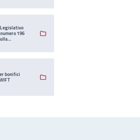
nto
Legislativo
 numero 196
ulla
one Dati
li
er bonifici
SWIFT