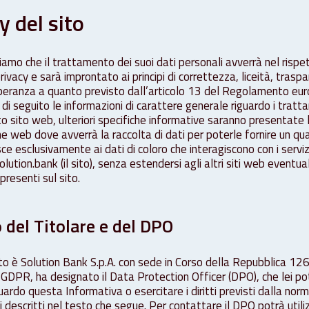
cy
del
sito
iamo che il trattamento dei suoi dati personali avverrà nel rispe
rivacy e sarà improntato ai principi di correttezza, liceità, tras
temperanza a quanto previsto dall’articolo 13 del Regolamento 
 di seguito le informazioni di carattere generale riguardo i tratta
o sito web, ulteriori specifiche informative saranno presentate
 web dove avverrà la raccolta di dati per poterle fornire un qual
sce esclusivamente ai dati di coloro che interagiscono con i servizi
tion.bank (il sito), senza estendersi agli altri siti web eventu
 presenti sul sito.
o del Titolare e del DPO
nto è Solution Bank S.p.A. con sede in Corso della Repubblica 126
al GDPR, ha designato il Data Protection Officer (DPO), che lei p
guardo questa Informativa o esercitare i diritti previsti dalla norm
 descritti nel testo che segue. Per contattare il DPO potrà util