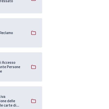
eressato
Reclamo
di Accesso
ante Persone
te
tiva
one delle
le carte di