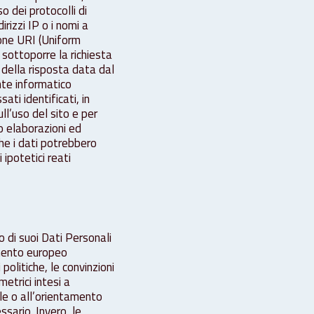
o dei protocolli di
irizzi IP o i nomi a
zione URI (Uniform
l sottoporre la richiesta
o della risposta data dal
ente informatico
ati identificati, in
ll’uso del sito e per
o elaborazioni ed
che i dati potrebbero
ipotetici reati
o di suoi Dati Personali
lamento europeo
politiche, le convinzioni
etrici intesi a
ale o all’orientamento
sario. Invero, le