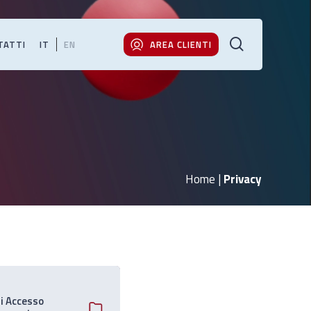
cerca
TATTI
IT
EN
AREA CLIENTI
Home
|
Privacy
di Accesso