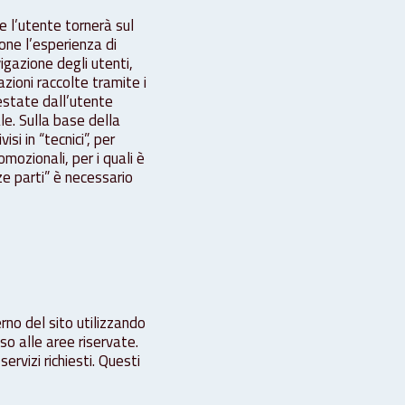
he l’utente tornerà sul
one l’esperienza di
igazione degli utenti,
azioni raccolte tramite i
estate dall’utente
e. Sulla base della
si in “tecnici”, per
romozionali, per i quali è
rze parti” è necessario
rno del sito utilizzando
o alle aree riservate.
rvizi richiesti. Questi