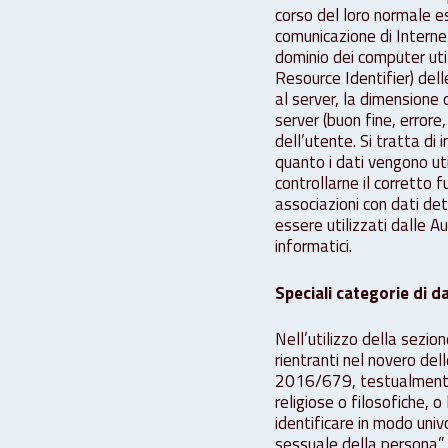
corso del loro normale ese
comunicazione di Internet.
dominio dei computer utili
Resource Identifier) delle
al server, la dimensione 
server (buon fine, errore
dell’utente. Si tratta di
quanto i dati vengono uti
controllarne il corretto
associazioni con dati det
essere utilizzati dalle A
informatici.
Speciali categorie di da
Nell’utilizzo della sezio
rientranti nel novero del
2016/679, testualmente i “
religiose o filosofiche, 
identificare in modo univ
sessuale della persona”. 