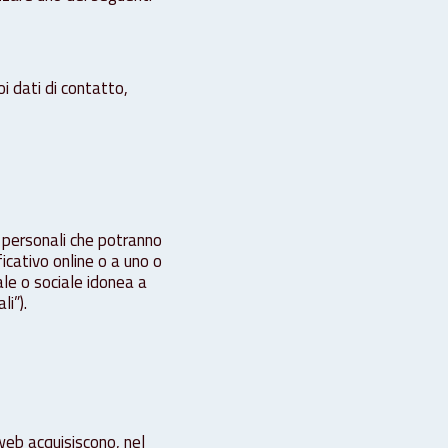
i dati di contatto,
i personali che potranno
ficativo online o a uno o
rale o sociale idonea a
li”).
web acquisiscono, nel