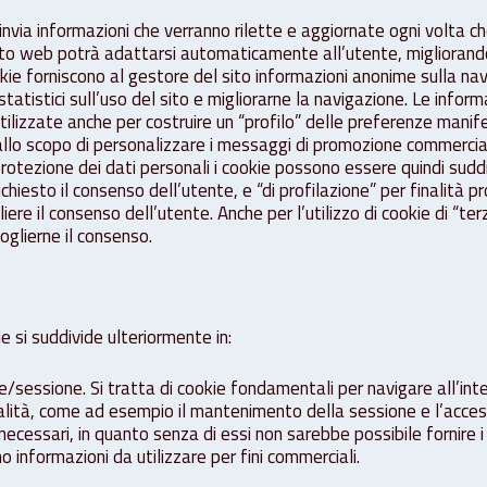
r invia informazioni che verranno rilette e aggiornate ogni volta c
sito web potrà adattarsi automaticamente all’utente, migliorand
okie forniscono al gestore del sito informazioni anonime sulla nav
tatistici sull’uso del sito e migliorarne la navigazione. Le inform
ilizzate anche per costruire un “profilo” delle preferenze manif
allo scopo di personalizzare i messaggi di promozione commercial
rotezione dei dati personali i cookie possono essere quindi suddivi
richiesto il consenso dell’utente, e “di profilazione” per finalità p
iere il consenso dell’utente. Anche per l’utilizzo di cookie di “te
oglierne il consenso.
e si suddivide ulteriormente in:
e/sessione. Si tratta di cookie fondamentali per navigare all’inte
alità, come ad esempio il mantenimento della sessione e l’access
essari, in quanto senza di essi non sarebbe possibile fornire i se
 informazioni da utilizzare per fini commerciali.