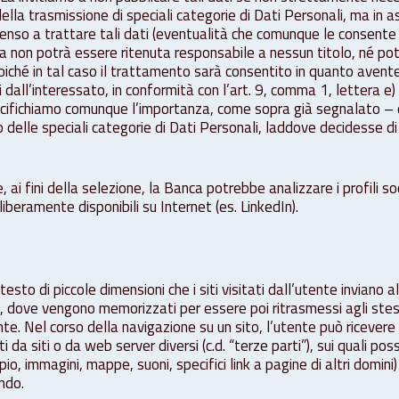
ella trasmissione di speciali categorie di Dati Personali, ma in a
nso a trattare tali dati (eventualità che comunque le consente 
ca non potrà essere ritenuta responsabile a nessun titolo, né pot
poiché in tal caso il trattamento sarà consentito in quanto avent
dall’interessato, in conformità con l’art. 9, comma 1, lettera 
fichiamo comunque l’importanza, come sopra già segnalato – di
delle speciali categorie di Dati Personali, laddove decidesse di 
, ai fini della selezione, la Banca potrebbe analizzare i profili so
liberamente disponibili su Internet (es. LinkedIn).
testo di piccole dimensioni che i siti visitati dall’utente inviano 
, dove vengono memorizzati per essere poi ritrasmessi agli stessi
te. Nel corso della navigazione su un sito, l’utente può ricevere
 da siti o da web server diversi (c.d. “terze parti”), sui quali pos
o, immagini, mappe, suoni, specifici link a pagine di altri domini)
ndo.