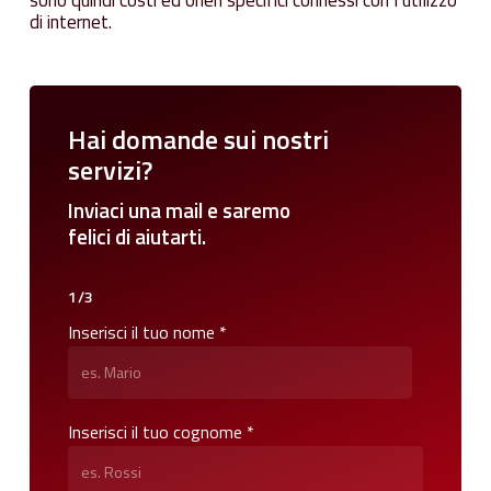
sono quindi costi ed oneri specifici connessi con l’utilizzo
di internet.
Hai
domande
sui
nostri
servizi?
Inviaci
una
mail
e
saremo
felici
di
aiutarti.
1/3
Inserisci il tuo nome *
Inserisci il tuo cognome *