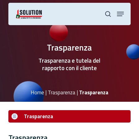
Skip
to
Menu
main
cerca
content
Trasparenza
Trasparenza e tutela del
rapporto con il cliente
Home
|
Trasparenza
|
Trasparenza
Trasparenza
Trasparenza