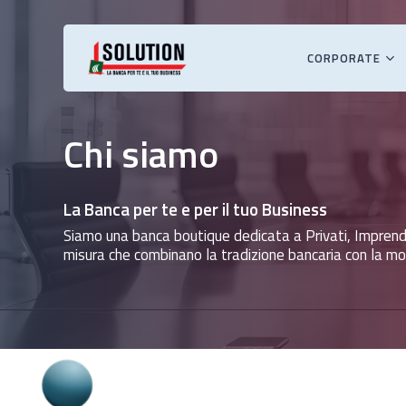
Skip
to
main
CORPORATE
content
Premi INVIO per cercare o ESC per chiudere
Chi siamo
La Banca per te e per il tuo Business
Siamo una banca boutique dedicata a Privati, Imprendit
misura che combinano la tradizione bancaria con la mod