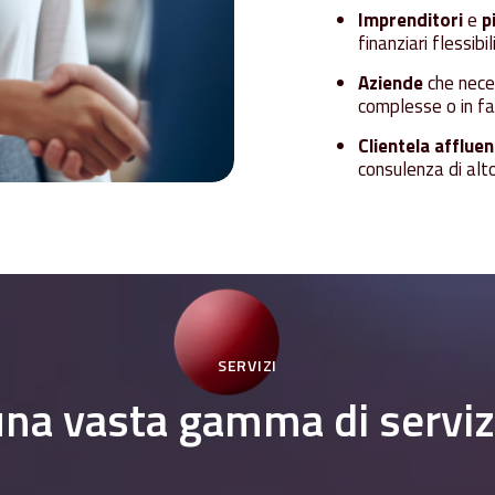
Imprenditori
e
p
finanziari flessib
Aziende
che neces
complesse o in fas
Clientela affluen
consulenza di alto
SERVIZI
una
vasta
gamma
di
serviz