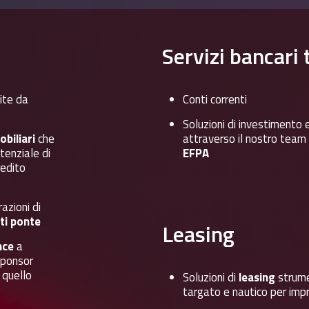
Servizi
bancari
tite da
Conti correnti
Soluzioni di investimento 
biliari
che
attraverso il nostro team d
tenziale di
EFPA
redito
azioni di
ti ponte
Leasing
nce
a
sponsor
 quello
Soluzioni di
leasing
strume
targato e nautico per impr