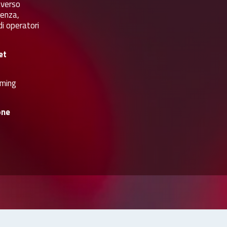
averso
renza,
di operatori
et
ming
one