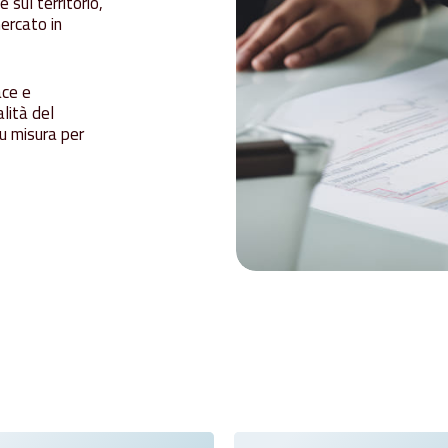
 sul territorio,
ercato in
ace e
lità del
su misura per