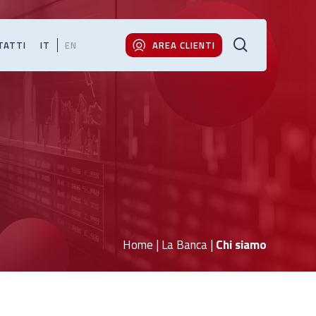
cerca
TATTI
IT
EN
AREA CLIENTI
Home
|
La Banca
|
Chi siamo