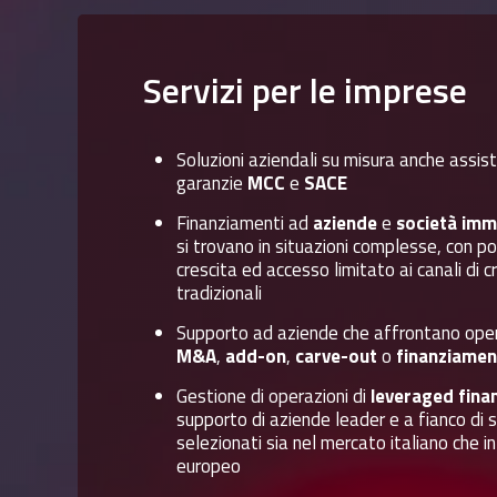
Servizi
per
le
imprese
Soluzioni aziendali su misura anche assis
garanzie
MCC
e
SACE
Finanziamenti ad
aziende
e
società immo
si trovano in situazioni complesse, con po
crescita ed accesso limitato ai canali di c
tradizionali
Supporto ad aziende che affrontano oper
M&A
,
add-on
,
carve-out
o
finanziamen
Gestione di operazioni di
leveraged fina
supporto di aziende leader e a fianco di 
selezionati sia nel mercato italiano che in
europeo