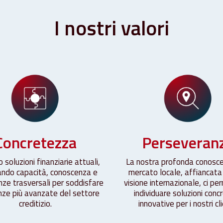
I
nostri
valori
Concretezza
Perseveran
 soluzioni finanziarie attuali,
La nostra profonda conosc
ndo capacità, conoscenza e
mercato locale, affiancata
ze trasversali per soddisfare
visione internazionale, ci pe
nze più avanzate del settore
individuare soluzioni conc
creditizio.
innovative per i nostri cli