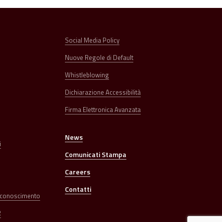
Social Media Policy
Nuove Regole di Default
Whistleblowing
Dichiarazione Accessibilità
Firma Elettronica Avanzata
News
i
Comunicati Stampa
Careers
Contatti
isconoscimento
R