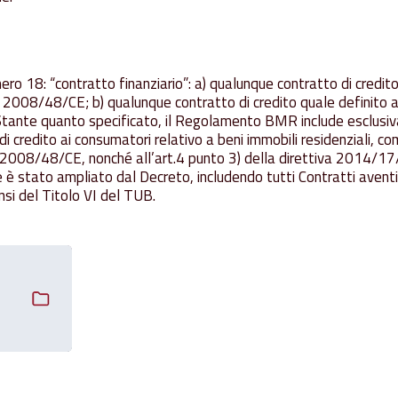
ero 18: “contratto finanziario”: a) qualunque contratto di credito 
va 2008/48/CE; b) qualunque contratto di credito quale definito al
tante quanto specificato, il Regolamento BMR include esclusiva
i credito ai consumatori relativo a beni immobili residenziali, com
va 2008/48/CE, nonché all’art.4 punto 3) della direttiva 2014/17
e è stato ampliato dal Decreto, includendo tutti Contratti avent
sensi del Titolo VI del TUB.