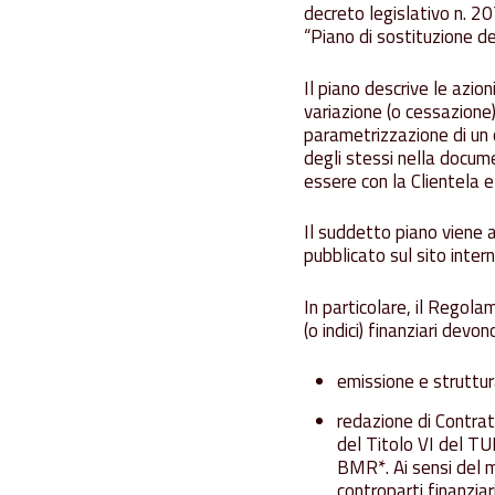
decreto legislativo n. 2
“Piano di sostituzione dei
Il piano descrive le azio
variazione (o cessazione) 
parametrizzazione di un c
degli stessi nella docum
essere con la Clientela e 
Il suddetto piano viene 
pubblicato sul sito inter
In particolare, il Regola
(o indici) finanziari devon
emissione e struttura
redazione di Contratt
del Titolo VI del TU
BMR*. Ai sensi del m
controparti finanziar