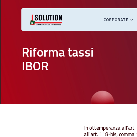
Skip
to
main
CORPORATE
content
Premi INVIO per cercare o ESC per chiudere
Riforma tassi
IBOR
In ottemperanza all’ar
all’art. 118-bis, comma 