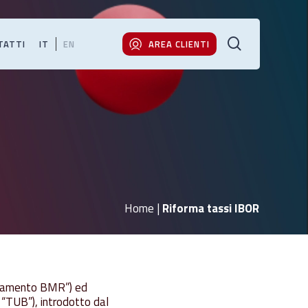
cerca
TATTI
IT
EN
AREA CLIENTI
Home
|
Riforma tassi IBOR
olamento BMR”) ed
 “TUB”), introdotto dal