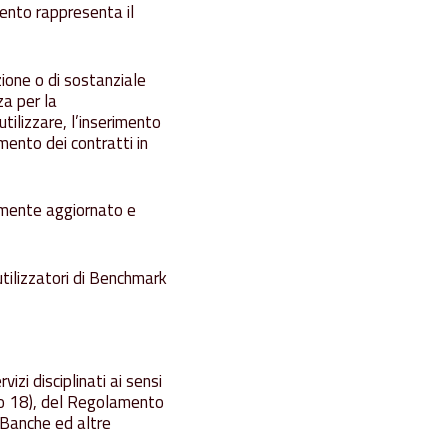
ento rappresenta il
zione o di sostanziale
za per la
utilizzare, l’inserimento
ento dei contratti in
camente aggiornato e
utilizzatori di Benchmark
izi disciplinati ai sensi
ero 18), del Regolamento
 Banche ed altre