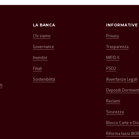
LA BANCA
INFORMATIVE
Chi siamo
Privacy
Governance
Trasparenza
Investor
MIFID II
Filiali
PSD2
Sostenibilità
Avvertenze Legali
ti
Depositi Dormient
Reclami
Sicurezza
Blocco Carte e D
Riforma tassi IBO