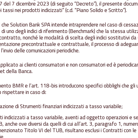
07 del 7 dicembre 2023 (di seguito “Decreto”), il presente docum
 tassi nei prodotti indicizzati” (c.d. “Piano Solido e Scritto”).
ni che Solution Bank SPA intende intraprendere nel caso di cessa
di uno degli indici di riferimento (Benchmark) che la stessa utiliz
ontratto, nonché le modalità di scelta degli indici sostitutivi da 
entazione precontrattuale e contrattuale, il processo di adeguam
l’invio delle comunicazioni periodiche.
applicato ai clienti consumatori e non consumatori ed è periodi
net della Banca.
mento BMR e l’art. 118-bis introducono specifici obblighi che gli 
o rispettare in caso di:
zione di Strumenti finanziari indicizzati a tasso variabile;
i indicizzati a tasso variabile, aventi ad oggetto operazioni e serv
B, anche ove diversi da quelli di cui all’art. 3, paragrafo 1, num
enzionato Titolo VI del TUB, risultano esclusi i Contratti con le
ie.