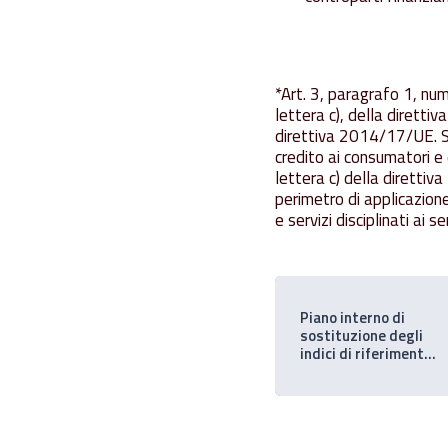
*Art. 3, paragrafo 1, num
lettera c), della diretti
direttiva 2014/17/UE. S
credito ai consumatori e d
lettera c) della diretti
perimetro di applicazion
e servizi disciplinati ai 
Piano interno di
sostituzione degli
indici di riferimento
Ver II