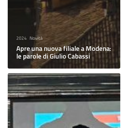
2024
Novità
Apre una nuova filiale a Modena:
le parole di Giulio Cabassi
Salotto
finanziario:
“Il
risparmio
al
servizio
dell’ambiente”