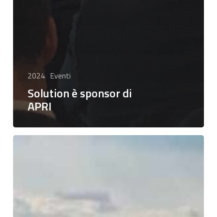
2024
Eventi
Solution è sponsor di
APRI
Apre
una
nuova
filiale
a
Modena:
le
parole