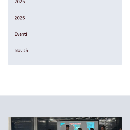
2025
2026
Eventi
Novità
Related Posts
Salotto
finanziario: