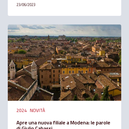
23/06/2023
Apre
una
nuova
filiale
a
Modena:
le
parole
di
Giulio
Cabassi
2024
NOVITÀ
Apre una nuova filiale a Modena: le parole
di Giulio Cabassi