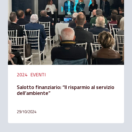
“Il
risparmio
al
servizio
dell’ambiente”
2024
EVENTI
Salotto finanziario: “Il risparmio al servizio
dell’ambiente”
29/10/2024