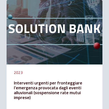
Interventi
urgenti
per
fronteggiare
l’emergenza
provocata
dagli
eventi
alluvionali
(sospensione
rate
mutui
imprese)
2023
Interventi urgenti per fronteggiare
l’emergenza provocata dagli eventi
alluvionali (sospensione rate mutui
imprese)