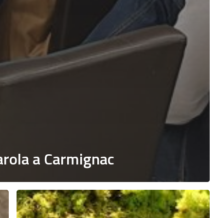
parola a Carmignac
Dalle
incertezze
di