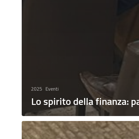
2025
Eventi
Lo spirito della finanza: 
I
mercati
finanziari