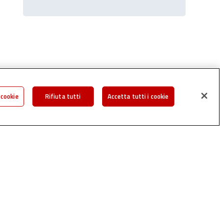
Share
 cookie
Rifiuta tutti
Accetta tutti i cookie
Solution
Bank
finanzia