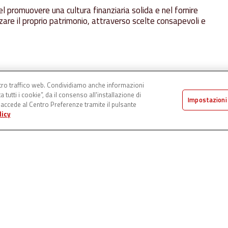
 promuovere una cultura finanziaria solida e nel fornire
zare il proprio patrimonio, attraverso scelte consapevoli e
ostro traffico web. Condividiamo anche informazioni
 tutti i cookie”, da il consenso all'installazione di
Impostazioni
 accede al Centro Preferenze tramite il pulsante
licy
Facoltà
di
richiedere