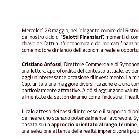
Mercoledì 28 maggio, nell’elegante cornice del Rist
del nostro ciclo di “
Salotti Finanziari
“, momenti di con
chiave dell’attualità economica e dei mercati finanziari.
come motore di rilancio dell’economia reale e opportun
Cristiano Anfossi
, Direttore Commerciale di Sympho
una lettura approfondita del contesto attuale, evide
oggi un’interessante occasione di investimento. La min
Cap, unita a una maggiore diversificazione e a una corr
particolarmente attrattive. A ciò si aggiungono valut
alimentate da settori dinamici come l’industria, l’healt
Il calo atteso dei tassi di interesse e il supporto di po
delineare uno scenario potenzialmente favorevole. Sym
basata su un
approccio orientato al lungo termine
,
una selezione attenta delle realtà imprenditoriali più