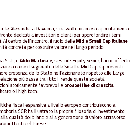
orante Alexander a Ravenna, si è svolto un nuovo appuntamento
fronto dedicati a investitori e clienti per approfondire i temi
 Al centro dell’incontro, il ruolo delle
Mid e Small Cap italiane
ità concreta per costruire valore nel lungo periodo.
nia SGR, e
Aldo Martinale
, Gestore Equity Senior, hanno offerto
nziando come il segmento delle Small e Mid Cap rappresenti
ore presenza dello Stato nell’azionariato rispetto alle Large
elazione più bassa tra i titoli, rende queste società
azioni storicamente favorevoli e
prospettive di crescita
hcare e l’high tech.
litiche fiscali espansive a livello europeo contribuiscono a
phonia SGR ha illustrato la propria filosofia di investimento
 alla qualità dei bilanci e alla generazione di valore attraverso
 promettenti del Paese.