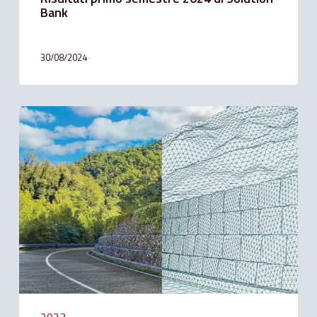
Bank
30/08/2024
Solution
Bank
ha
finanziato
il
Gruppo
Officine
Maccaferri