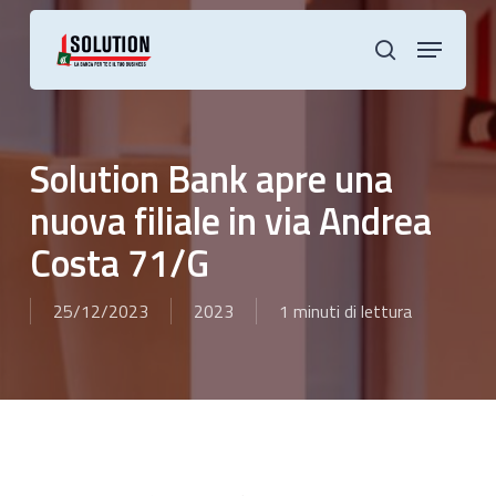
Skip
to
Menu
main
cerca
content
Solution Bank apre una
nuova filiale in via Andrea
Costa 71/G
25/12/2023
2023
1 minuti di lettura