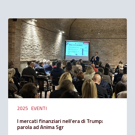
Related Posts
I
mercati
finanziari
nell’era
di
Trump:
parola
ad
Anima
Sgr
2025
EVENTI
I mercati finanziari nell’era di Trump:
parola ad Anima Sgr