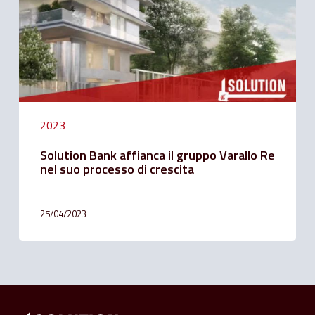
Re
nel
suo
processo
di
crescita
2023
Solution Bank affianca il gruppo Varallo Re
nel suo processo di crescita
25/04/2023