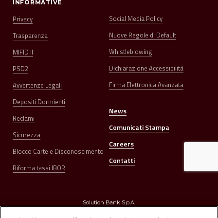
INFORMATIVE
Social Media Policy
Privacy
Nuove Regole di Default
Trasparenza
Whistleblowing
MIFID II
Dichiarazione Accessibilità
PSD2
Firma Elettronica Avanzata
Avvertenze Legali
Depositi Dormienti
News
Reclami
Comunicati Stampa
Sicurezza
Careers
Blocco Carte e Disconoscimento
Contatti
Riforma tassi IBOR
Solution Bank S.p.A.
Sede Legale e Direzione Generale: Corso della Repubblica n. 126 – 47121 Forlì