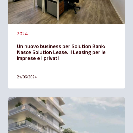
Il
Leasing
per
le
imprese
e
2024
i
privati
Un nuovo business per Solution Bank:
Nasce Solution Lease. Il Leasing per le
imprese e i privati
21/06/2024
Solution
Bank
affianca
il
gruppo
Varallo