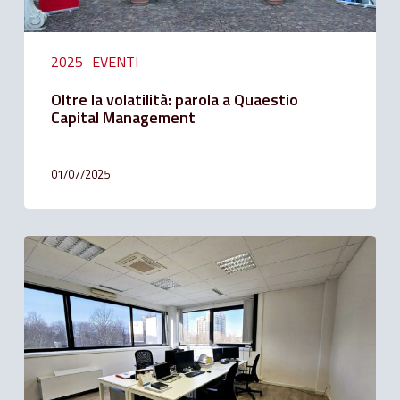
2025
EVENTI
Oltre la volatilità: parola a Quaestio
Capital Management
01/07/2025
Un
nuovo
business
per
Solution
Bank:
Nasce
Solution
Lease.