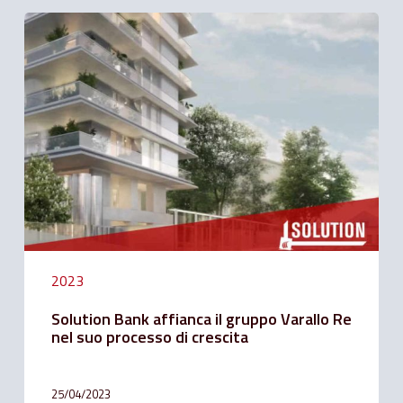
Solution
Bank
affianca
il
gruppo
Varallo
Re
nel
suo
processo
di
crescita
2023
Solution Bank affianca il gruppo Varallo Re
nel suo processo di crescita
25/04/2023