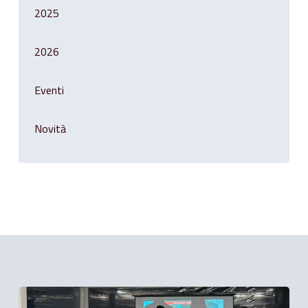
2025
2026
Eventi
Novità
Related Posts
Salotto
finanziario: