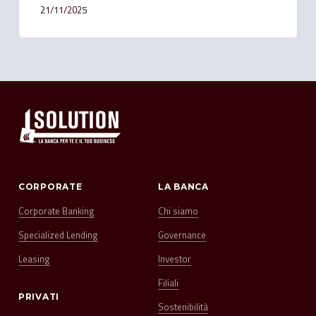
21/11/2025
CORPORATE
LA BANCA
Corporate Banking
Chi siamo
Specialized Lending
Governance
Leasing
Investor
Filiali
PRIVATI
Sostenibilità