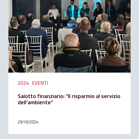
“Il
risparmio
al
servizio
dell’ambiente”
2024
EVENTI
Salotto finanziario: “Il risparmio al servizio
dell’ambiente”
29/10/2024