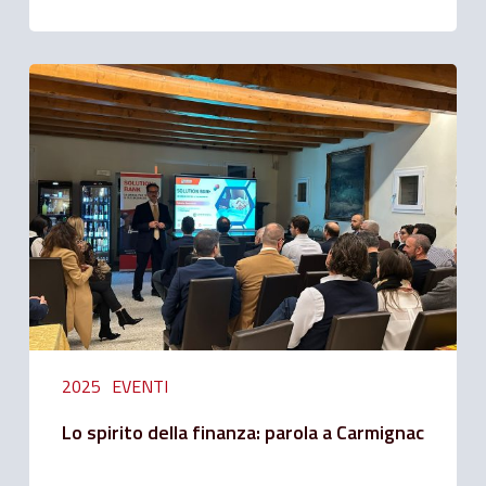
Lo
spirito
della
finanza:
parola
a
Carmignac
2025
EVENTI
Lo spirito della finanza: parola a Carmignac