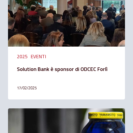
ODCEC
Forlì
2025
EVENTI
Solution Bank è sponsor di ODCEC Forlì
17/02/2025
Solution
Bank
ha
finanziato