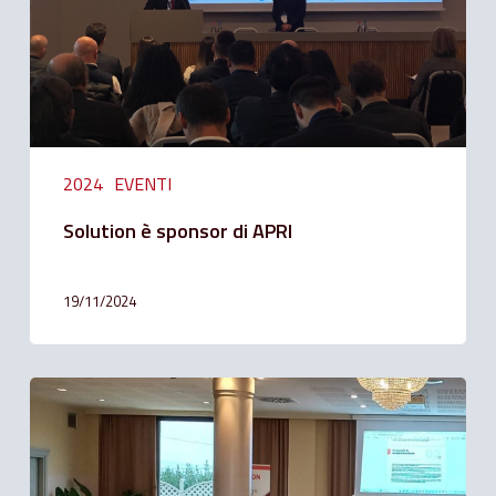
2024
EVENTI
Solution è sponsor di APRI
19/11/2024
Solution
Bank
è
sponsor
di