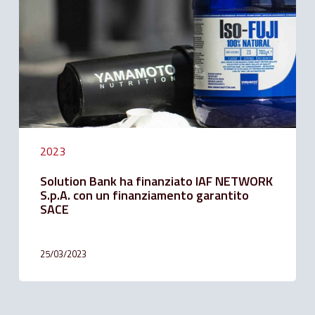
IAF
NETWORK
S.p.A.
con
un
finanziamento
garantito
SACE
2023
Solution Bank ha finanziato IAF NETWORK
S.p.A. con un finanziamento garantito
SACE
25/03/2023