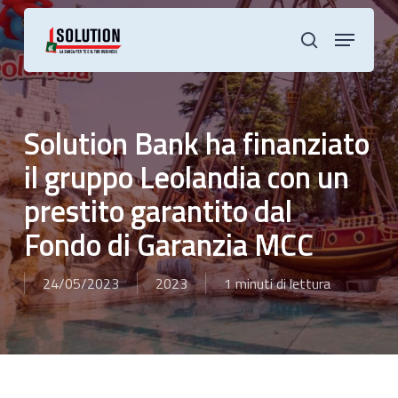
Skip
to
Menu
main
cerca
content
Solution Bank ha finanziato
il gruppo Leolandia con un
prestito garantito dal
Fondo di Garanzia MCC
24/05/2023
2023
1 minuti di lettura