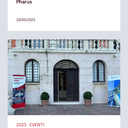
Pharus
20/05/2025
Oltre
la
volatilità:
parola
a
Quaestio
Capital
Management
2025
EVENTI