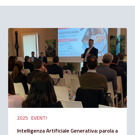
Related Posts
Intelligenza
Artificiale
Generativa:
parola
a
Pharus
2025
EVENTI
Intelligenza Artificiale Generativa: parola a