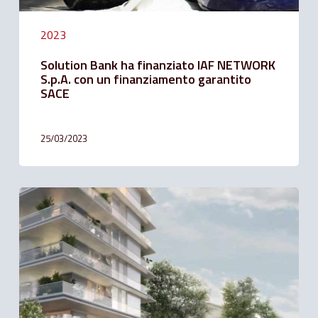
2023
Solution Bank ha finanziato IAF NETWORK
S.p.A. con un finanziamento garantito
SACE
25/03/2023
Solution
Bank
affianca
il
gruppo
Varallo
Re
nel
suo