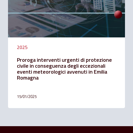
conseguenza
degli
eccezionali
eventi
meteorologici
avvenuti
in
Emilia
2025
Romagna
Proroga interventi urgenti di protezione
civile in conseguenza degli eccezionali
eventi meteorologici avvenuti in Emilia
Romagna
15/01/2025