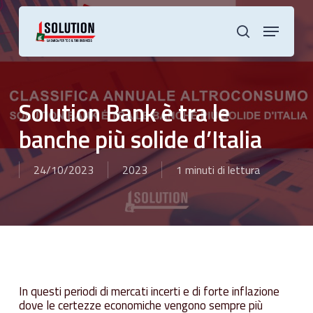
Skip
to
Menu
main
cerca
content
Solution Bank è tra le
banche più solide d’Italia
24/10/2023
2023
1 minuti di lettura
In questi periodi di mercati incerti e di forte inflazione
dove le certezze economiche vengono sempre più