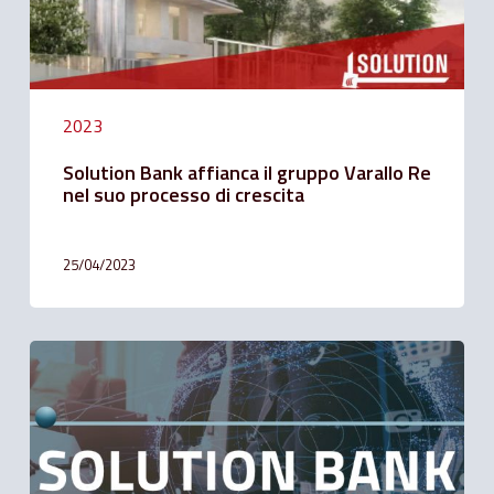
processo
di
crescita
2023
Solution Bank affianca il gruppo Varallo Re
nel suo processo di crescita
25/04/2023
Proroga
interventi
urgenti
di
protezione
civile
in