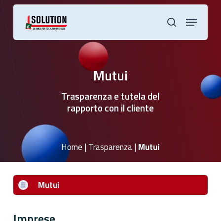
Skip
to
Menu
main
cerca
content
Mutui
Trasparenza e tutela del
rapporto con il cliente
Home
|
Trasparenza
|
Mutui
Mutui
Imprese