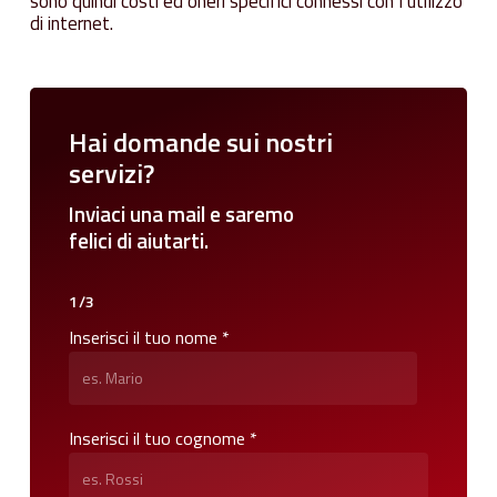
sono quindi costi ed oneri specifici connessi con l’utilizzo
di internet.
Hai
domande
sui
nostri
servizi?
Inviaci
una
mail
e
saremo
felici
di
aiutarti.
1/3
Inserisci il tuo nome *
Inserisci il tuo cognome *