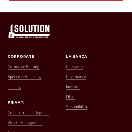
CORPORATE
LA BANCA
Corporate Banking
Chi siamo
Specialized Lending
Governance
Leasing
Investor
Filiali
PRIVATI
Sostenibilità
Conti correnti e Depositi
Wealth Management