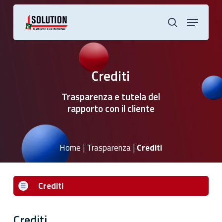
Skip
to
Menu
main
cerca
content
Crediti
Trasparenza e tutela del
rapporto con il cliente
Home
|
Trasparenza
|
Crediti
Crediti
Crediti